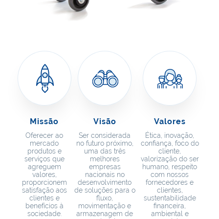
Missão
Visão
Valores
Oferecer ao
Ser considerada
Ética, inovação,
mercado
no futuro próximo,
confiança, foco do
produtos e
uma das três
cliente,
serviços que
melhores
valorização do ser
agreguem
empresas
humano, respeito
valores,
nacionais no
com nossos
proporcionem
desenvolvimento
fornecedores e
satisfação aos
de soluções para o
clientes,
clientes e
fluxo,
sustentabilidade
benefícios à
movimentação e
financeira,
sociedade.
armazenagem de
ambiental e