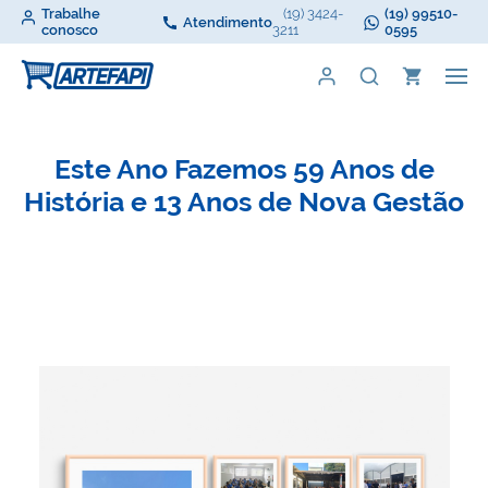
Trabalhe
(19) 3424-
(19) 99510-
Atendimento
conosco
3211
0595
Este Ano Fazemos 59 Anos de
ão
História e 13 Anos de Nova Gestão
H
Atuando no mercado, fabricando carrinhos para
,
supermercados e movimentação, cestas plásticas, cestos,
e
displays e containers aramados, com destino ao estoque e
movimentação interna de supermercados, indústrias,
condomínios e comércio em geral.