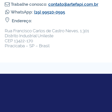
Trabalhe conosco:
contato@artefapi.com.br
WhatsApp:
(19) 99510-0595
Endereço:
Rua Francisco Carlos de Castro Neves, 1.301
Distrito Industrial Unileste
CEP 13422-170
Piracicaba – SP – Brasil