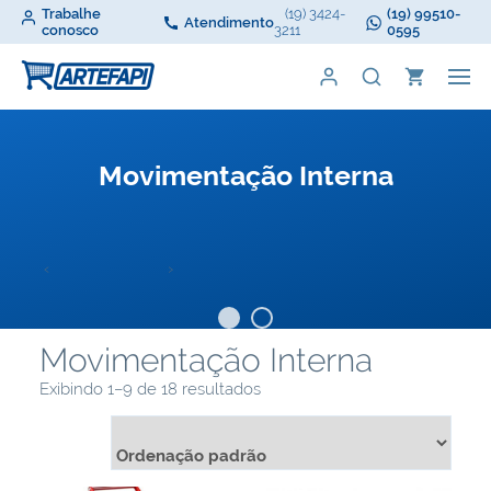
Trabalhe
(19) 3424-
(19) 99510-
Atendimento
conosco
3211
0595
Movimentação Interna
‹
›
Movimentação Interna
Exibindo 1–9 de 18 resultados