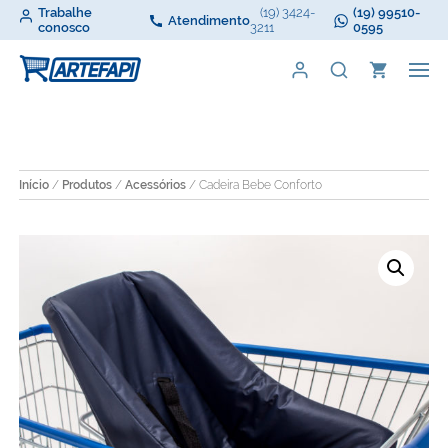
Trabalhe
(19) 3424-
(19) 99510-
Atendimento
conosco
3211
0595
Início
/
Produtos
/
Acessórios
/ Cadeira Bebe Conforto