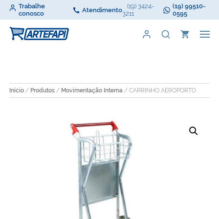
Trabalhe
(19) 3424-
(19) 99510-
Atendimento
conosco
3211
0595
Início
/
Produtos
/
Movimentação Interna
/ CARRINHO AEROPORTO