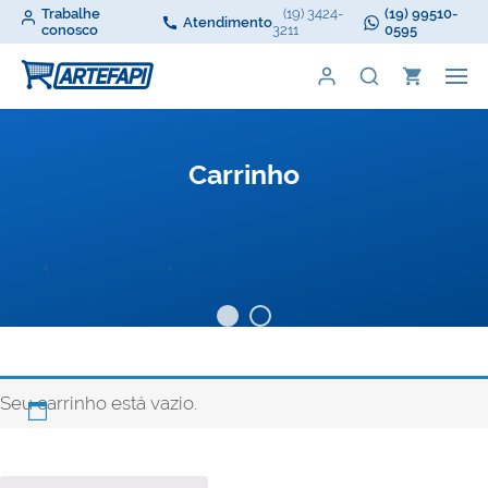
Trabalhe
(19) 3424-
(19) 99510-
Atendimento
conosco
3211
0595
Carrinho
‹
›
Seu carrinho está vazio.