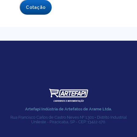
Cotação
Artefapi Indústria de Artefatos de Arame Ltda.
Rua Francisco Carlos de Castro Neves № 1.301 • Distrito Industrial
Unileste - Piracicaba, SP - CEP: 13422-170.