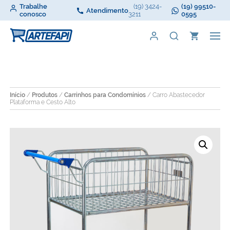
Trabalhe
(19) 3424-
(19) 99510-
Atendimento
conosco
3211
0595
Início
/
Produtos
/
Carrinhos para Condomínios
/ Carro Abastecedor
Plataforma e Cesto Alto