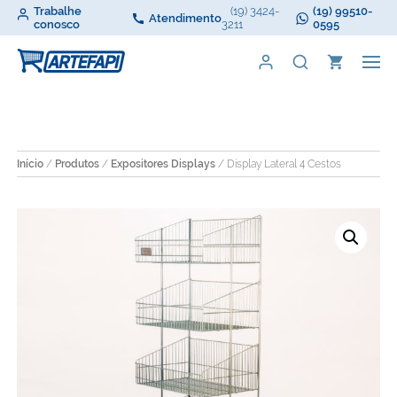
Trabalhe
(19) 3424-
(19) 99510-
Atendimento
conosco
3211
0595
Início
/
Produtos
/
Expositores Displays
/ Display Lateral 4 Cestos