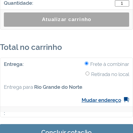
Rodas
Injetada
-
Atualizar carrinho
Nylon
(carga)
quantid
Total no carrinho
Frete à combinar
Retirada no local
Entrega para
Rio Grande do Norte
.
Mudar endereço
Concluir cotação