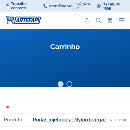
Trabalhe
(19) 3424-
(19) 99510-
Atendimento
conosco
3211
0595
Carrinho
‹
›
×
Rodas Injetadas - Nylon (carga)
-
REF:
608