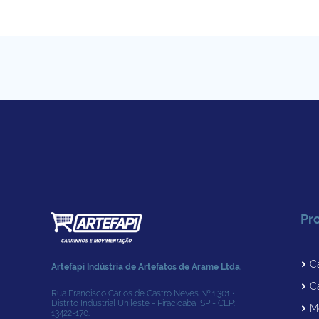
Pr
C
Artefapi Indústria de Artefatos de Arame Ltda.
C
Rua Francisco Carlos de Castro Neves № 1.301 •
Distrito Industrial Unileste - Piracicaba, SP - CEP:
M
13422-170.