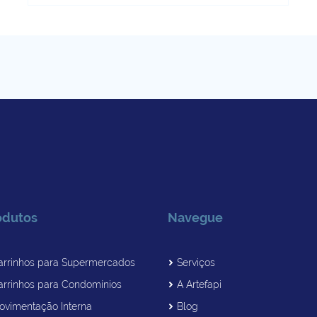
odutos
Navegue
arrinhos para Supermercados
Serviços
arrinhos para Condomínios
A Artefapi
ovimentação Interna
Blog