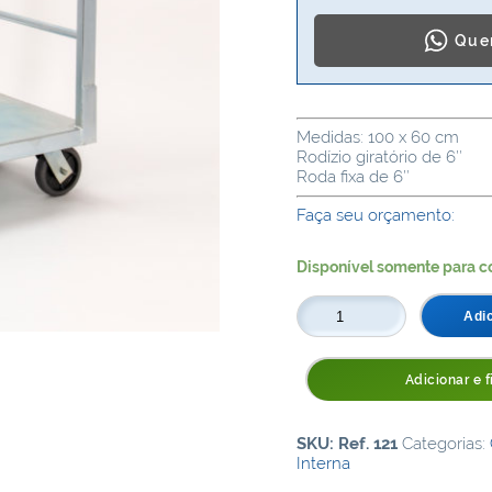
Quer
Medidas: 100 x 60 cm
Rodízio giratório de 6″
Roda fixa de 6″
Faça seu orçamento:
Disponível somente para c
Carro
Adi
Abastecedor
Plataforma
-
Adicionar e f
100
x
60
cm
SKU:
Ref. 121
Categorias:
quantidade
Interna