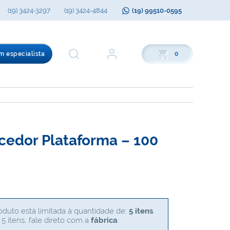
(19) 3424-3297
(19) 3424-4844
(19) 99510-0595
m especialista
0
cedor Plataforma – 100
duto está limitada à quantidade de:
5 itens
.
5 itens, fale direto com a
fábrica
: