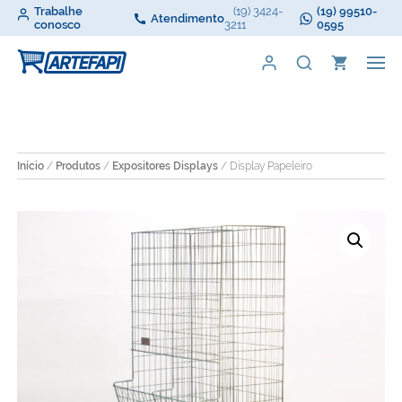
Trabalhe
(19) 3424-
(19) 99510-
Atendimento
conosco
3211
0595
Início
/
Produtos
/
Expositores Displays
/ Display Papeleiro