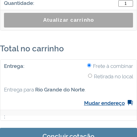
Display
Papelei
quantid
Atualizar carrinho
Total no carrinho
Frete à combinar
Retirada no local
Entrega para
Rio Grande do Norte
.
Mudar endereço
Concluir cotação