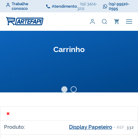
Trabalhe
(19) 3424-
(19) 99510-
Atendimento
conosco
3211
0595
Carrinho
‹
›
×
Display Papeleiro
-
REF:
332