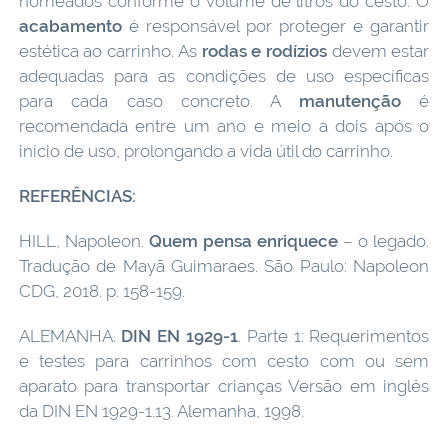
nomeados conforme o volume de litros do cesto. O
acabamento
é responsável por proteger e garantir
estética ao carrinho. As
rodas e rodízios
devem estar
adequadas para as condições de uso específicas
para cada caso concreto. A
manutenção
é
recomendada entre um ano e meio a dois após o
início de uso, prolongando a vida útil do carrinho.
REFERÊNCIAS:
HILL, Napoleon.
Quem pensa enriquece
– o legado.
Tradução de Mayã Guimaraes. São Paulo: Napoleon
CDG, 2018. p. 158-159.
ALEMANHA.
DIN EN 1929-1
. Parte 1: Requerimentos
e testes para carrinhos com cesto com ou sem
aparato para transportar crianças Versão em inglês
da DIN EN 1929-1.13. Alemanha, 1998.